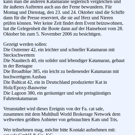
kann man die anderen Katamarane seglerisch vergleichen und
ihr äußeres Auftreten auch aus der Ferne bewundern. Für
Montag und Dienstag, den 23. und 24. Oktober sind die Schiffe
dann für die Presse reserviert, die sie auf Herz und Nieren
prüfen können. Wer keine Zeit findet dem Event beizuwohnen,
hat die Gelegenheit die Boote dann auf der Hanseboot vom 28.
Oktober bis zum 5. November 2006 zu besichtigen.
Gezeigt werden sollen:
Die Outremer 42, ein leichter und schneller Katamaran mit
Steckschwertern
Die Nautitech 40, ein solider und lebendiger Katamaran, gebaut
in der Bretagne
Die Broadblue 385, ein leicht zu bedienender Katamaran mit
hochwertigem Ausbau
Die Balticat 42, ein in Deutschland produzierter Kat in
Holz/Epoxy-Bauweise
Die Lagoon 380, ein geräumiger und sehr preisgünstiges
Fahrtenkatamaran
Veranstaltet wird dieses Ereignis von der Fa. cat sale,
zusammen mit dem Multihull World Brokerage Network dem
weltweiten größten Anbieter von gebrauchten Kats und Tris.
Wer teilnehmen mag, möchte bitte Kontakt aufnehmen mit: