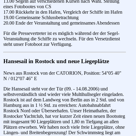
13.00 Segeln auf verschiedenen Kursen nach Wahl. Stellung
eines Fotobootes von CS
17.00 Rückkehr in den Hafen, Vergleich der Schiffe im Hafen
19.00 Gemeinsame Schlussbetrachtung
20.00 Ende der Veranstaltung und gemeinsames Abendessen
Für die Pressevertreter ist es möglich während der der Segel-
Veranstaltung die Schiffe zu wechseln. Für den Versetzdienst
steht unser Fotoboot zur Verfügung.
Hansesail in Rostock und neue Liegeplätze
News aus Rostock von der CATORION, Position: 54°05 40"
N / 012°07 46" E
Die Hansesail steht vor der Tür (09. - 14.08.2006) und
selbstverständlich sind wieder viele Multihullsegler eingeladen.
Rostock ist auf dem Landweg von Berlin aus in 2 Std. und von
Hamburg aus in 1 ½ Std. zu erreichen: Autobahnabfahrt
Rostock Nord oder Überseehafen. Unser Heimathafen, der
Rostocker Yachtclub, hat vor kurzer Zeit einen neuen Bootssteg
mit insgesamt 90 Liegeplätzen und 1,80 m Tiefgang an allen
Plätzen erworben. Wir haben noch viele freie Liegeplätze, ohne
Längen- und Breitenbegrenzung! Der Schwimmsteg liegt am