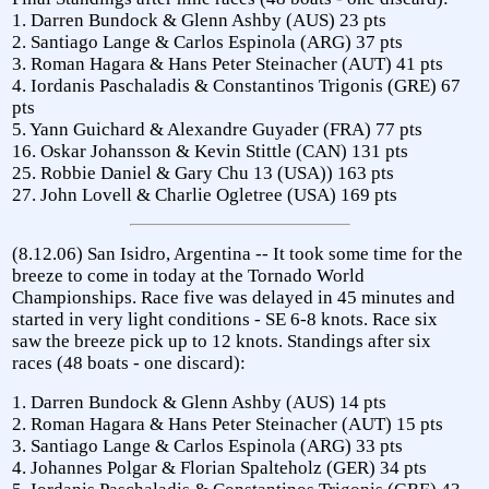
1. Darren Bundock & Glenn Ashby (AUS) 23 pts
2. Santiago Lange & Carlos Espinola (ARG) 37 pts
3. Roman Hagara & Hans Peter Steinacher (AUT) 41 pts
4. Iordanis Paschaladis & Constantinos Trigonis (GRE) 67
pts
5. Yann Guichard & Alexandre Guyader (FRA) 77 pts
16. Oskar Johansson & Kevin Stittle (CAN) 131 pts
25. Robbie Daniel & Gary Chu 13 (USA)) 163 pts
27. John Lovell & Charlie Ogletree (USA) 169 pts
(8.12.06) San Isidro, Argentina -- It took some time for the
breeze to come in today at the Tornado World
Championships. Race five was delayed in 45 minutes and
started in very light conditions - SE 6-8 knots. Race six
saw the breeze pick up to 12 knots. Standings after six
races (48 boats - one discard):
1. Darren Bundock & Glenn Ashby (AUS) 14 pts
2. Roman Hagara & Hans Peter Steinacher (AUT) 15 pts
3. Santiago Lange & Carlos Espinola (ARG) 33 pts
4. Johannes Polgar & Florian Spalteholz (GER) 34 pts