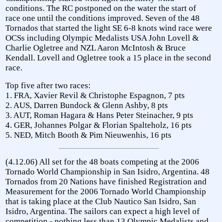
conditions. The RC postponed on the water the start of
race one until the conditions improved. Seven of the 48
Tornados that started the light SE 6-8 knots wind race were
OCSs including Olympic Medalists USA John Lovell &
Charlie Ogletree and NZL Aaron McIntosh & Bruce
Kendall. Lovell and Ogletree took a 15 place in the second
race.
Top five after two races:
1. FRA, Xavier Revil & Christophe Espagnon, 7 pts
2. AUS, Darren Bundock & Glenn Ashby, 8 pts
3. AUT, Roman Hagara & Hans Peter Steinacher, 9 pts
4. GER, Johannes Polgar & Florian Spalteholz, 16 pts
5. NED, Mitch Booth & Pim Nieuwenhis, 16 pts
(4.12.06) All set for the 48 boats competing at the 2006
Tornado World Championship in San Isidro, Argentina. 48
Tornados from 20 Nations have finished Registration and
Measurement for the 2006 Tornado World Championship
that is taking place at the Club Nautico San Isidro, San
Isidro, Argentina. The sailors can expect a high level of
competition - nothing less than 13 Olympic Medalists and