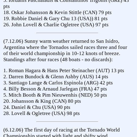
5. Iordanis Paschaladis & Constantinos Trigonis (GRE) 43
pts
18. Oskar Johansson & Kevin Stittle (CAN) 79 pts
19. Robbie Daniel & Gary Chu 13 (USA)) 81 pts
26. John Lovell & Charlie Ogletree (USA) 97 pts
(7.12.06) Sunny warm weather returned to San Isidro,
Argentina where the Tornados sailed races three and four
of their world championship in 10-12 knots of breeze.
Standings after four races (48 boats - no discards):
1. Roman Hagara & Hans Peter Steinacher (AUT) 13 pts
2. Darren Bundock & Glenn Ashby (AUS) 14 pts
3. Santiago Lange & Carlos Espinola (ARG) 42 pts
4. Billy Besson & Arnaud Jarlegan (FRA) 47 pts
5. Mitch Booth & Pim Nieuwenhis (NED) 50 pts
20. Johansson & King (CAN) 80 pts
24. Daniel & Chu (USA) 90 pts
28. Lovell & Ogletree (USA) 98 pts
(6.12.06) The first day of racing at the Tornado World
Championship started with light and shifty wind