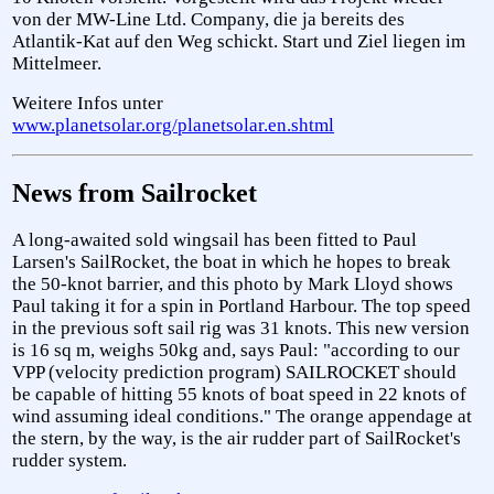
von der MW-Line Ltd. Company, die ja bereits des
Atlantik-Kat auf den Weg schickt. Start und Ziel liegen im
Mittelmeer.
Weitere Infos unter
www.planetsolar.org/planetsolar.en.shtml
News from Sailrocket
A long-awaited sold wingsail has been fitted to Paul
Larsen's SailRocket, the boat in which he hopes to break
the 50-knot barrier, and this photo by Mark Lloyd shows
Paul taking it for a spin in Portland Harbour. The top speed
in the previous soft sail rig was 31 knots. This new version
is 16 sq m, weighs 50kg and, says Paul: "according to our
VPP (velocity prediction program) SAILROCKET should
be capable of hitting 55 knots of boat speed in 22 knots of
wind assuming ideal conditions." The orange appendage at
the stern, by the way, is the air rudder part of SailRocket's
rudder system.