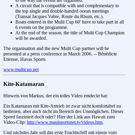
to the way the events are organised.
A circuit that is compatible with and complementary to
the top single and double-handed ocean meetings
(Transat Jacques Vabre, Route du Rhum, etc.).
Boats entered in the Multi Cup 60' have to take part in all
6 events on the programme.
At the end of the season, the title of Multi Cup Champion
will be awarded.
The organisation and the new Multi Cup partner will be
presented at a press conference in March 2006. -- Bénédicte
Etienne, Havas Sports
www.multicup.net
Kite-Katamaran
Hinweis von Markus, der ein tolles Video entdeckt hat:
Ein Katamaran mit Kite-Antrieb ist zwar nicht komfortabel zu
bedienen, aber auch nicht im Bereich des Unmöglichen. Dieser
Speed fasziniert doch oder? Hier der Link aus Hawaii zum
Video-Clip:
http://www.mauisportsnet.tv/videos.htm
.
Und nächstes Jahr soll das erste Frachtschiff mit einem vom