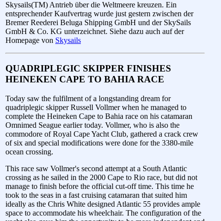
Skysails(TM) Antrieb über die Weltmeere kreuzen. Ein
entsprechender Kaufvertrag wurde just gestern zwischen der
Bremer Reederei Beluga Shipping GmbH und der SkySails
GmbH & Co. KG unterzeichnet. Siehe dazu auch auf der
Homepage von
Skysails
QUADRIPLEGIC SKIPPER FINISHES
HEINEKEN CAPE TO BAHIA RACE
Today saw the fulfilment of a longstanding dream for
quadriplegic skipper Russell Vollmer when he managed to
complete the Heineken Cape to Bahia race on his catamaran
Omnimed Seague earlier today. Vollmer, who is also the
commodore of Royal Cape Yacht Club, gathered a crack crew
of six and special modifications were done for the 3380-mile
ocean crossing.
This race saw Vollmer's second attempt at a South Atlantic
crossing as he sailed in the 2000 Cape to Rio race, but did not
manage to finish before the official cut-off time. This time he
took to the seas in a fast cruising catamaran that suited him
ideally as the Chris White designed Atlantic 55 provides ample
space to accommodate his wheelchair. The configuration of the