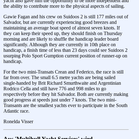
yacht also gave him the opportunity to be more independent and
the ability to contribute more to the physical aspects of sailing.
Gawie Fagan and his crew on Suidoos 2 is still 177 miles out of
Salvador, but are currently experiencing good breezes and
maintaining an average boat speed of almost seven knots. If
they can keep their speed up, they should finish on Thursday
morning and are likely to shuffle the handicap leader board
significantly. Although they are currently in 10th place on
handicap, a finish time of less than 23 days could see Suidoos 2
usurping Polo Sport Gumption current position of runner-up on
handicap.
For the two mini-Transats Crean and Federico, the race is still
far from over. The small 6.5 metre yachts are being sailed
single-handed by Brit Richard Smurthwaite and Argentinian
Rodrico Cella and still have 776 and 998 miles to go
respectively before they hit Salvador. Both are currently making
good progress at speeds just under 7 knots. The two mini-
Transants are the smallest yachts ever to participate in the South
Atlantic race.
Ronelda Visser
Aus 'Multihull Yacht Services' wird