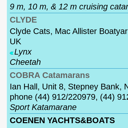
9 m, 10 m, & 12 m cruising cat
CLYDE
Clyde Cats, Mac Allister Boaty
UK
Lynx
Cheetah
COBRA Catamarans
Ian Hall, Unit 8, Stepney Bank
phone (44) 912/220979, (44) 9
Sport Katamarane
COENEN YACHTS&BOATS