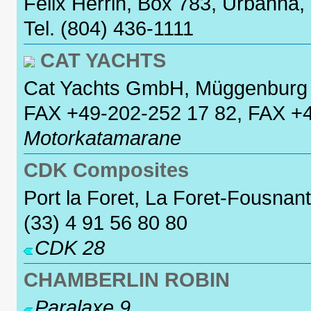
Felix Herrin, Box 783, Urbanna,
Tel. (804) 436-1111
CAT YACHTS
Cat Yachts GmbH, Müggenburg 
FAX +49-202-252 17 82, FAX +
Motorkatamarane
CDK Composites
Port la Foret, La Foret-Fousnan
(33) 4 91 56 80 80
CDK 28
CHAMBERLIN ROBIN
Paralaxe 9