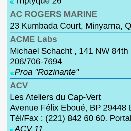
Triptyque 26
AC ROGERS MARINE
23 Kumbada Court, Minyarna, Q
ACME Labs
Michael Schacht , 141 NW 84th St
206/706-7694
Proa "Rozinante"
ACV
Les Ateliers du Cap-Vert
Avenue Félix Eboué, BP 29448
Tél/Fax : (221) 842 60 60. Porta
ACV 11