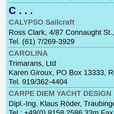
C . . .
CALYPSO Sailcraft
Ross Clark, 4/87 Connaught St.
Tel. (61) 7/269-3929
CAROLINA
Trimarans, Ltd
Karen Giroux, PO Box 13333, R
Tel. 919/362-4404
CARPE DIEM YACHT DESIGN
Dipl.-Ing. Klaus Röder, Traubin
Tel : +49(0) 8158 2586 33m Fax