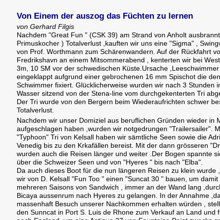
Von Einem der auszog das Füchten zu lernen
von Gerhard Filgis
Nachdem "Great Fun " (CSK 39) am Strand von Anholt ausbrannt
Primuskocher ) Totalverlust ,kauften wir uns eine "Sigma" , Swing
von Prof. Worthmann zum Schärenwandern. Auf der Rückfahrt v
Fredrikshavn an einem Mitsommerabend , kenterten wir bei West
3m, 10 SM vor der schwedischen Küste.Ursache ,Leeschwimmer
eingeklappt aufgrund einer gebrochenen 16 mm Spischot die de
Schwimmer fixiert. Glücklicherweise wurden wir nach 3 Stunden 
Wasser sitzend von der Stena-line vom durchgekenterten Tri ab
Der Tri wurde von den Bergern beim Wiederaufrichten schwer be
Totalverlust.
Nachdem wir unser Domiziel aus beruflichen Gründen wieder in
aufgeschlagen haben ,wurden wir notgedrungen "Trailersailer". M
"Typhoon" Tri von Kelsall haben wir sämtliche Seen sowie die Adr
Venedig bis zu den Krkafällen bereist. Mit der dann grösseren "D
wurden auch die Reisen länger und weiter .Der Bogen spannte sic
über die Schweizer Seen und von "Hyeres " bis nach "Elba".
Da auch dieses Boot für die nun längeren Reisen zu klein wurde ,
wir von D. Kelsall "Fun Too " einen "Suncat 30 " bauen, um damit 
mehreren Saisons von Sandwich , immer an der Wand lang ,durc
Bicaya aussenrum nach Hyeres zu gelangen. In der Annahme ,da
massenhaft Besuch unserer Nachkommen erhalten würden , stell
den Sunncat in Port S. Luis de Rhone zum Verkauf an Land und 