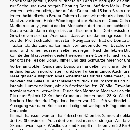
Schleusenreparatur, nach Nürnberg an Land Im April ging es dann
zur Sache und zwar bergab Richtung Donau. Auf dem Main - Do
war es noch gemütlich, aber auf der Donau mit 15 kmh Strom un
leeren holländischen Bergauffahrern hatten wir mehr als einmal 
Mast zu verlieren. Hinter Wien beginnt der Balkan mit Coca Cola
Marlborocounty , wobei es den Menschen dort trotzdem schlecht g
Donau wurde dann ruhiger bis zum Eisernen Tor . Dort erwischte 
Gewitter von solchem Ausmass , dass wir die daumengrossen Ha
aus der Plicht schaufeln mussten. Navigatorisch hatt die Donau a
Tücken ,da die Landmarken nicht vorhanden oder von Büschen v
sind , und Tonnen äusserst selten ausliegen. Nach der letzten Br
konnte der Mast wieder gestellt werden ( eine Storry für sich ) un
der grösste Teil der Donau hinter und das Schwarze Meer vor un
Vorbei an Golden Sands und Bosporus hangelten wir uns an der 
entlang bis zum nördlichsten Punkt der Türkei in Sinop. Auch für
Meer gilt der Ausspruch eines Amerikaners für das Mittelmeer ," 
between the Gales "!! .Anschliesend zurück zum Bosporus und hi
Istambul, unvorstellbar , wie ein Ameisenhaufen, 20 Mio. Einwoh
trotzdem wert zu verweilen . Durch das Marmara Meer war es ein
Ritt unter Spi mit 12 Kn über Grund und immer noch 23 Kn Wind 
Nacken. Und das drei Tage lang immer von 10 - 19 h verlässlich.
Aussgang war dann Schluss mit lustig und wir lagen 5 Tage einge
Canacale.
Einmal draussen wurden die türkischen Häfen bis Samos abgekl
dort zu überwintern. Auch dort vermisst man die stetigen Winde 
Skandinavien, spez. Westküste, und kämpft mit Böen von 30 Kn +