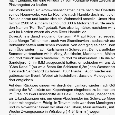
nach England, um eine Antigua 37 von Fountaine Pajot zwecks 
Platzangebot zu kaufen.
Der Vorbesitzer, ein Atomwissenschaftler, hatte nach der Überfü
seines Neuerwerbs von La Rochelle nach Hamble doch nicht die r
Freude daran und kaufte sich ein Wohnmobil anstelle. Unser Ne
mit nur 2500 M auf dem Tacho und 300 h Motorfahrt wurde auch 
den Namen "Fun Too" getauft. Was also lag näher, nachdem wir 
weit im Norden waren als vom River Hamble via
Dover,Amsterdam,Helgoland, Kiel zum IMM auf Rügen zu segeln
Jede Menge Teilnehmer , auch von Skandinavien , sodass wir auc
Bekanntschaften auffrischen konnten. Von dort ging es nach Bor
zum Überwintern nach Karlshamn in Schweden . Den darauffolg
Sommer verbrachten wir in Visby, Stockholm, Mariehamn , Mälar
von dort zurück nach Vestervik um dort zu überwintern. Da die N
Sandefjord für ihr IMM ausgesucht hatten, entschieden wir uns d
"Göta Kanal " (au weia,Beam 6m Schleuse 6,2m )den Westschär
Oslo nach Sandefjord zu fahren. +30° Flaute.!! Auch wieder ein
gutbesuchter Event. Wobei wir feststellen , dass die Meldegelder 
dort entgleisen.
Auf dem Rückweg gingen wir durch den Limfjord wieder nach Gö
entlang der Westküste um Kopenhagen eingehend zu betrachten.
im Öresund zwei Flussschiffe aus Baku , Kasp. Meer , begegnet
wir Erkundigungen ein, um einen Abschneider ins Schwarze Meer
leider mit negativem Erfolg. In Travemünde war dann Mastlegen 
und im November fuhren wir über den Rhein, Main aufwärts , mit 
Woche Zwangspause in Würzburg (-4-5° Brrrrrr ) wegen