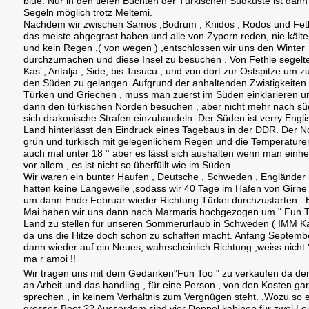
blue. Nur in den tiefen Buchten der Türkischen Südküste ist dann
Segeln möglich trotz Meltemi.
Nachdem wir zwischen Samos ,Bodrum , Knidos , Rodos und Feth
das meiste abgegrast haben und alle von Zypern reden, nie kälte
und kein Regen ,( von wegen ) ,entschlossen wir uns den Winter
durchzumachen und diese Insel zu besuchen . Von Fethie segelte
Kas´, Antalja , Side, bis Tasucu , und von dort zur Ostspitze um zu
den Süden zu gelangen. Aufgrund der anhaltenden Zwistigkeiten
Türken und Griechen , muss man zuerst im Süden einklarieren u
dann den türkischen Norden besuchen , aber nicht mehr nach s
sich drakonische Strafen einzuhandeln. Der Süden ist verry Engl
Land hinterlässt den Eindruck eines Tagebaus in der DDR. Der No
grün und türkisch mit gelegenlichem Regen und die Temperaturen
auch mal unter 18 ° aber es lässt sich aushalten wenn man einhe
vor allem , es ist nicht so überfüllt wie im Süden .
Wir waren ein bunter Haufen , Deutsche , Schweden , Engländer
hatten keine Langeweile ,sodass wir 40 Tage im Hafen von Girne
um dann Ende Februar wieder Richtung Türkei durchzustarten . 
Mai haben wir uns dann nach Marmaris hochgezogen um " Fun T
Land zu stellen für unseren Sommerurlaub in Schweden ( IMM Ka
da uns die Hitze doch schon zu schaffen macht. Anfang Septemb
dann wieder auf ein Neues, wahrscheinlich Richtung ,weiss nicht 
ma r amoi !!
Wir tragen uns mit dem Gedanken"Fun Too " zu verkaufen da de
an Arbeit und das handling , für eine Person , von den Kosten gar
sprechen , in keinem Verhältnis zum Vergnügen steht. ,Wozu so e
grosses Boot ?? Ausserdem sind vier Doppel kabinen für zwei Leu